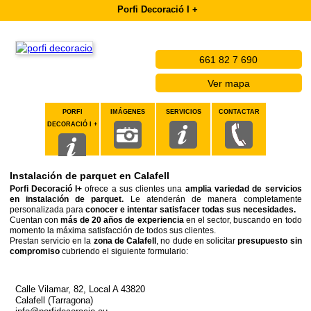
Porfi Decoració I +
661 82 7 690
Ver mapa
PORFI
IMÁGENES
SERVICIOS
CONTACTAR
DECORACIÓ I +
Instalación de parquet en Calafell
Porfi Decoració I+
ofrece a sus clientes una
amplia variedad de servicios
en instalación de parquet.
Le atenderán de manera completamente
personalizada para
conocer e intentar satisfacer todas sus necesidades.
Cuentan con
más de 20 años de experiencia
en el sector, buscando en todo
momento la máxima satisfacción de todos sus clientes.
Prestan servicio en la
zona de Calafell
, no dude en solicitar
presupuesto sin
compromiso
cubriendo el siguiente formulario:
Calle Vilamar, 82, Local A 43820
Calafell (Tarragona)