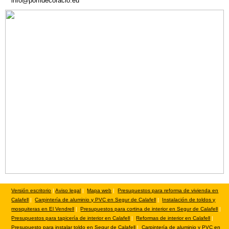
info@porfidecoracio.eu
Versión escritorio
|
Aviso legal
|
Mapa web
|
Presupuestos para reforma de vivienda en
Calafell
|
Carpintería de aluminio y PVC en Segur de Calafell
|
Instalación de toldos y
mosquiteras en El Vendrell
|
Presupuestos para cortina de interior en Segur de Calafell
|
Presupuestos para tapicería de interior en Calafell
|
Reformas de interior en Calafell
|
Presupuesto para instalar toldo en Segur de Calafell
|
Carpintería de aluminio y PVC en