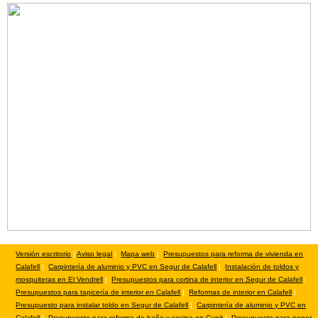
Versión escritorio
|
Aviso legal
|
Mapa web
|
Presupuestos para reforma de vivienda en
Calafell
|
Carpintería de aluminio y PVC en Segur de Calafell
|
Instalación de toldos y
mosquiteras en El Vendrell
|
Presupuestos para cortina de interior en Segur de Calafell
|
Presupuestos para tapicería de interior en Calafell
|
Reformas de interior en Calafell
|
Presupuesto para instalar toldo en Segur de Calafell
|
Carpintería de aluminio y PVC en
Calafell
|
Presupuesto para reforma de baño y cocina en Cunit
|
Presupuesto para poner