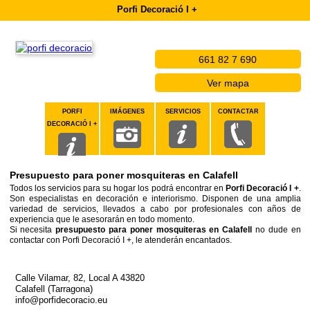
Porfi Decoració I +
661 82 7 690
Ver mapa
PORFI
IMÁGENES
SERVICIOS
CONTACTAR
DECORACIÓ I +
Presupuesto para poner mosquiteras en Calafell
Todos los servicios para su hogar los podrá encontrar en
Porfi Decoració I +
.
Son especialistas en decoración e interiorismo. Disponen de una amplia
variedad de servicios, llevados a cabo por profesionales con años de
experiencia que le asesorarán en todo momento.
Si necesita
presupuesto para poner mosquiteras en Calafell
no dude en
contactar con Porfi Decoració I +, le atenderán encantados.
Calle Vilamar, 82, Local A 43820
Calafell (Tarragona)
info@porfidecoracio.eu