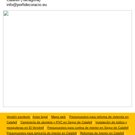
info@porfidecoracio.eu
Versión escritorio
|
Aviso legal
|
Mapa web
|
Presupuestos para reforma de vivienda en
Calafell
|
Carpintería de aluminio y PVC en Segur de Calafell
|
Instalación de toldos y
mosquiteras en El Vendrell
|
Presupuestos para cortina de interior en Segur de Calafell
|
Presupuestos para tapicería de interior en Calafell
|
Reformas de interior en Calafell
|