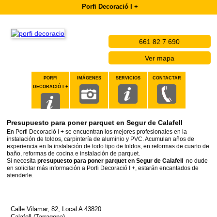
Porfi Decoració I +
661 82 7 690
Ver mapa
PORFI
IMÁGENES
SERVICIOS
CONTACTAR
DECORACIÓ I +
Presupuesto para poner parquet en Segur de Calafell
En Porfi Decoració I + se encuentran los mejores profesionales en la
instalación de toldos, carpintería de aluminio y PVC. Acumulan años de
experiencia en la instalación de todo tipo de toldos, en reformas de cuarto de
baño, reformas de cocina e instalación de parquet.
Si necesita
p
resupuesto para poner parquet en Segur de Calafell
no dude
en solicitar más información a Porfi Decoració I +, estarán encantados de
atenderle.
Calle Vilamar, 82, Local A 43820
Calafell (Tarragona)